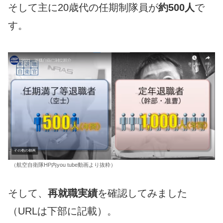
そして主に20歳代の任期制隊員が
約500人
で
す。
（航空自衛隊HP内you tube動画より抜粋）
そして、
再就職実績
を確認してみました
（URLは下部に記載）。