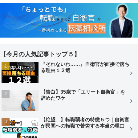
【今月の人気記事トップ５】
『それないわ……』自衛官が面接で落ち
る理由１２選
【告白】35歳で「エリート自衛官」を
辞めたワケ
【絶望…】転職弱者の特徴５つ｜自衛官
が民間への転職で苦労する本当の理由