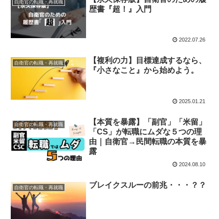
自衛官の転職・再就職
歴書『超！』入門
2022.07.26
【複利の力】目標達成するなら、
自衛官の転職・再就職
『小さなこと』から始めよう。
2025.01.21
【本質を暴露】「副官」「米留」
自衛官の転職・再就職
「CS」が転職にムダな５つの理
由｜自衛官→民間転職の本質を暴
露
2024.08.10
ブレイクスルーの前兆・・・？？
自衛官の転職・再就職