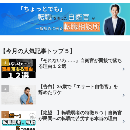
【今月の人気記事トップ５】
『それないわ……』自衛官が面接で落ち
る理由１２選
【告白】35歳で「エリート自衛官」を
辞めたワケ
【絶望…】転職弱者の特徴５つ｜自衛官
が民間への転職で苦労する本当の理由