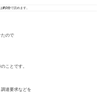
は
約3分
で読めます。
けたので
時のことです。
、調達要求などを