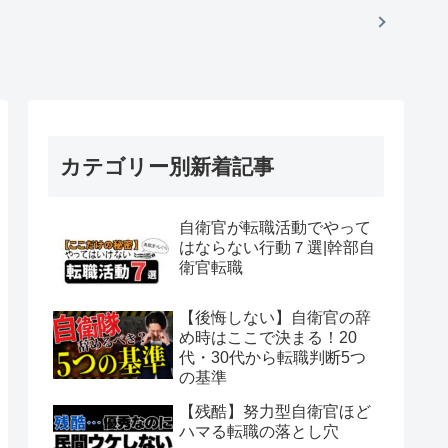
カテゴリー別新着記事
自衛官が転職活動でやって
はならない行動７選|幹部自
衛官転職
【後悔しない】自衛官の辞
め時はここで決まる！20
代・30代から転職判断5つ
の基準
【残酷】努力型自衛官ほど
ハマる転職の落とし穴