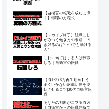
【自衛官の転職を成功に導
く】転職の方程式
【スカイプ終了】組織にし
がみつく働き方の末路──生
き残るのは”いつでも動ける
人”
これに当てはまる人は転職
しろ｜自衛官の転職
【海外273万再生動画】う
まくいかない転職活動を逆
転させるコツ|30代自衛官転
職
あなたの判断がニブる原因
｜自衛官からの転職判断で