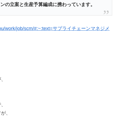
ョンの立案と生産予算編成に携わっています。
p/saiyou/work/job/scm/#:~:text=サプライチェーンマネジメ
が、
で、
すが、