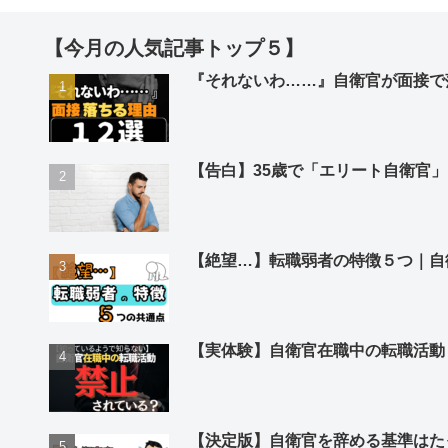
【今月の人気記事トップ５】
『それないわ……』自衛官が面接で
【告白】35歳で「エリート自衛官
【絶望…】転職弱者の特徴５つ｜自
【実体験】自衛官在職中の転職活動
【決定版】自衛官を辞める基準はた